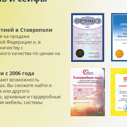
нтией в Ставрополи
я на продаже
ой Федерации и, в
ничеству с
ого качества по ценам на
 с 2006 года
дают возможность
х. Вы сможете найти и
а или другого
е, архивные и гардеробные
ая мебель; системы