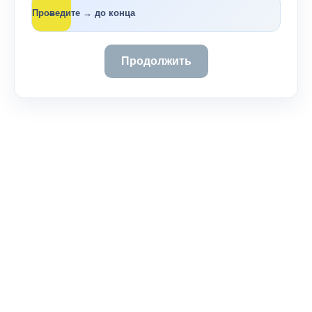
→
Проведите → до конца
Продолжить