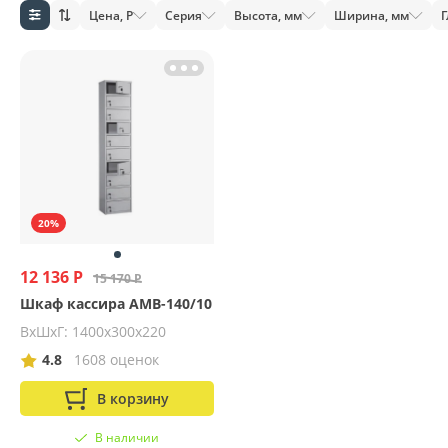
Цена, Р
Серия
Высота, мм
Ширина, мм
Г
20%
12 136 Р
15 170 Р
Шкаф кассира AMB-140/10
ВхШхГ: 1400х300х220
4.8
1608 оценок
В корзину
В наличии