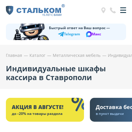
®
СТАЛЬКОМ
15 ЛЕТ С ВАМИ
Быстрый ответ на Ваш вопрос —
Telegram
Макс
Главная
Каталог
Металлическая мебель
Индивидуа
Индивидуальные шкафы
кассира в Ставрополи
АКЦИЯ В АВГУСТЕ!
Доставка бе
до –20% на товары раздела
в пункт выдачи